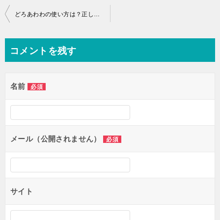
投
どろあわわの使い方は？正しい洗顔方法での使用頻度や回数も解説
稿
ナ
コメントを残す
ビ
ゲ
名前
必須
ー
シ
ョ
ン
メール（公開されません）
必須
サイト